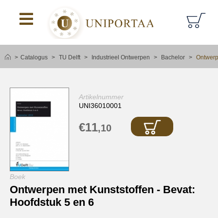
logoAltText
Catalogus
TU Delft
Industrieel Ontwerpen
Bachelor
Ontwerpe
Artikelnummer
UNI36010001
€11
,10
Boek
Ontwerpen met Kunststoffen - Bevat:
Hoofdstuk 5 en 6