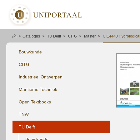
Catalogus
TU Delft
CITG
Master
CIE4440 Hydrologica
Bouwkunde
winkelmandje plaatsen
CITG
Industrieel Ontwerpen
Maritieme Techniek
Open Textbooks
TNW
TU Delft
Bouwkunde