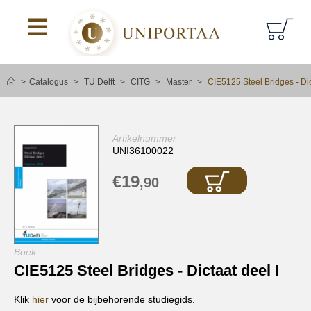
logoAltText
Catalogus
TU Delft
CITG
Master
CIE5125 Steel Bridges - Dic
Artikelnummer
UNI36100022
€19
,90
Boek
CIE5125 Steel Bridges - Dictaat deel I
Klik
hier
voor de bijbehorende studiegids.