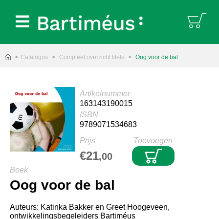
Bartiméus:
Catalogus
Compleet overzicht titels
Oog voor de bal
Artikelnummer
163143190015
ISBN
9789071534683
Prijs
Toevoegen
€21
,00
Boek
Oog voor de bal
Auteurs: Katinka Bakker en Greet Hoogeveen,
ontwikkelingsbegeleiders Bartiméus