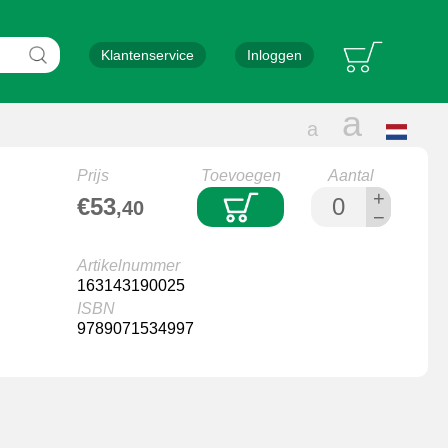
Bar
Zoeken
Klantenservice
Inloggen
Groter
a
Normale
a
Selectee
lettergrootte
taal
letters
Prijs
Toevoegen
Aantal
+
€53
,40
−
Artikelnummer
163143190025
ISBN
9789071534997