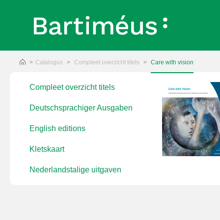
Catalogus
Compleet overzicht titels
Care with vision
Compleet overzicht titels
inkelmandje plaatsen
Deutschsprachiger Ausgaben
English editions
Kletskaart
Nederlandstalige uitgaven