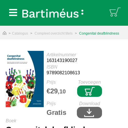
Bartiméus:
Catalogus
Compleet overzicht titels
Congenital deafblindness
Artikelnummer
163143190027
ISBN
9789082108613
Prijs
Toevoegen
€29
,10
Prijs
Download
Gratis
Boek