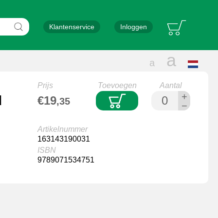
Bar
Zoeken
Klantenservice
Inloggen
Groter
a
Normale
a
Selectee
lettergrootte
taal
letters
Prijs
Toevoegen
Aantal
+
d
€19
,35
−
Artikelnummer
163143190031
ISBN
9789071534751