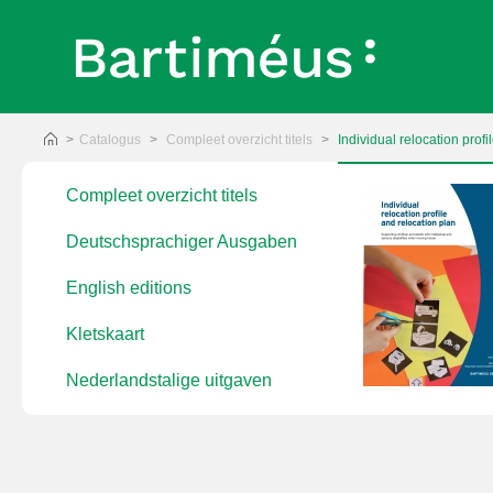
Catalogus
Compleet overzicht titels
Individual relocation profi
Compleet overzicht titels
inkelmandje plaatsen
Deutschsprachiger Ausgaben
English editions
Kletskaart
Nederlandstalige uitgaven