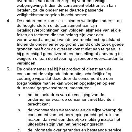
overdracht van data en zorgt hij voor een veilige
webomgeving. Indien de consument elektronisch kan
betalen, zal de ondernemer daartoe passende
veiligheidsmaatregelen in acht nemen.
4.
De ondernemer kan zich – binnen wettelijke kaders – op
de hoogte stellen of de consument aan zijn
betalingsverplichtingen kan voldoen, alsmede van al die
feiten en factoren die van belang zijn voor een
verantwoord aangaan van de overeenkomst op afstand.
Indien de ondernemer op grond van dit onderzoek goede
gronden heeft om de overeenkomst niet aan te gaan, is
hij gerechtigd gemotiveerd een bestelling of aanvraag te
weigeren of aan de uitvoering bijzondere voorwaarden te
verbinden.
5.
De ondernemer zal bij het product of dienst aan de
consument de volgende informatie, schriftelijk of op
zodanige wijze dat deze door de consument op een
toegankelijke manier kan worden opgeslagen op een
duurzame gegevensdrager, meesturen:
a.
het bezoekadres van de vestiging van de
ondernemer waar de consument met klachten
terecht kan;
b.
de voorwaarden waaronder en de wijze waarop de
consument van het herroepingsrecht gebruik kan
maken, dan wel een duidelijke melding inzake het
uitgesloten zijn van het herroepingsrecht;
c.
de informatie over garanties en bestaande service