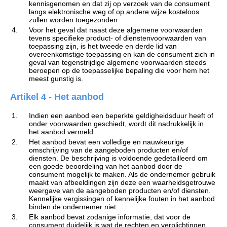
kennisgenomen en dat zij op verzoek van de consument
langs elektronische weg of op andere wijze kosteloos
zullen worden toegezonden.
4.
Voor het geval dat naast deze algemene voorwaarden
tevens specifieke product- of dienstenvoorwaarden van
toepassing zijn, is het tweede en derde lid van
overeenkomstige toepassing en kan de consument zich in
geval van tegenstrijdige algemene voorwaarden steeds
beroepen op de toepasselijke bepaling die voor hem het
meest gunstig is.
Artikel 4 - Het aanbod
1.
Indien een aanbod een beperkte geldigheidsduur heeft of
onder voorwaarden geschiedt, wordt dit nadrukkelijk in
het aanbod vermeld.
2.
Het aanbod bevat een volledige en nauwkeurige
omschrijving van de aangeboden producten en/of
diensten. De beschrijving is voldoende gedetailleerd om
een goede beoordeling van het aanbod door de
consument mogelijk te maken. Als de ondernemer gebruik
maakt van afbeeldingen zijn deze een waarheidsgetrouwe
weergave van de aangeboden producten en/of diensten.
Kennelijke vergissingen of kennelijke fouten in het aanbod
binden de ondernemer niet.
3.
Elk aanbod bevat zodanige informatie, dat voor de
consument duidelijk is wat de rechten en verplichtingen