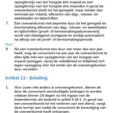
opzegtermijn van ten hoogste één maand en een
opzegtermijn van ten hoogste drie maanden in geval de
overeenkomst strekt tot het geregeld, maar minder dan
eenmaal per maand, afleveren van dag-, nieuws- en
weekbladen en tijdschriften.
7.
Een overeenkomst met beperkte duur tot het geregeld ter
kennismaking afleveren van dag-, nieuws- en weekbladen
en tijdschriften (proef- of kennismakingsabonnement)
wordt niet stilzwijgend voortgezet en eindigt automatisch
na afloop van de proef- of kennismakingsperiode.
Duur
8.
Als een overeenkomst een duur van meer dan een jaar
heeft, mag de consument na een jaar de overeenkomst te
allen tijde met een opzegtermijn van ten hoogste een
maand opzeggen, tenzij de redelijkheid en billijkheid zich
tegen opzegging vóór het einde van de overeengekomen
duur verzetten.
Artikel 13 - Betaling
1.
Voor zover niet anders is overeengekomen, dienen de
door de consument verschuldigde bedragen te worden
voldaan binnen 14 dagen na het ingaan van de
bedenktermijn als bedoeld in artikel 6 lid 1. In geval van
een overeenkomst tot het verlenen van een dienst, vangt
deze termijn aan nadat de consument de bevestiging van
de overeenkomst heeft ontvangen.