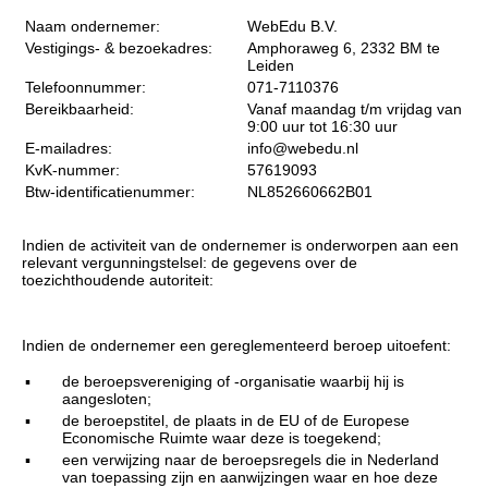
Naam ondernemer:
WebEdu B.V.
Vestigings- & bezoekadres:
Amphoraweg 6, 2332 BM te
Leiden
Telefoonnummer:
071-7110376
Bereikbaarheid:
Vanaf maandag t/m vrijdag van
9:00 uur tot 16:30 uur
E-mailadres:
info@webedu.nl
KvK-nummer:
57619093
Btw-identificatienummer:
NL852660662B01
Indien de activiteit van de ondernemer is onderworpen aan een
relevant vergunningstelsel: de gegevens over de
toezichthoudende autoriteit:
Indien de ondernemer een gereglementeerd beroep uitoefent:
▪
de beroepsvereniging of -organisatie waarbij hij is
aangesloten;
▪
de beroepstitel, de plaats in de EU of de Europese
Economische Ruimte waar deze is toegekend;
▪
een verwijzing naar de beroepsregels die in Nederland
van toepassing zijn en aanwijzingen waar en hoe deze