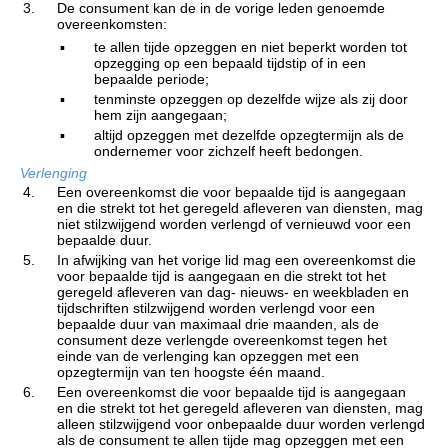
3.
De consument kan de in de vorige leden genoemde
overeenkomsten:
▪
te allen tijde opzeggen en niet beperkt worden tot
opzegging op een bepaald tijdstip of in een
bepaalde periode;
▪
tenminste opzeggen op dezelfde wijze als zij door
hem zijn aangegaan;
▪
altijd opzeggen met dezelfde opzegtermijn als de
ondernemer voor zichzelf heeft bedongen.
Verlenging
4.
Een overeenkomst die voor bepaalde tijd is aangegaan
en die strekt tot het geregeld afleveren van diensten, mag
niet stilzwijgend worden verlengd of vernieuwd voor een
bepaalde duur.
5.
In afwijking van het vorige lid mag een overeenkomst die
voor bepaalde tijd is aangegaan en die strekt tot het
geregeld afleveren van dag- nieuws- en weekbladen en
tijdschriften stilzwijgend worden verlengd voor een
bepaalde duur van maximaal drie maanden, als de
consument deze verlengde overeenkomst tegen het
einde van de verlenging kan opzeggen met een
opzegtermijn van ten hoogste één maand.
6.
Een overeenkomst die voor bepaalde tijd is aangegaan
en die strekt tot het geregeld afleveren van diensten, mag
alleen stilzwijgend voor onbepaalde duur worden verlengd
als de consument te allen tijde mag opzeggen met een