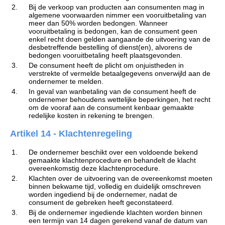
2.
Bij de verkoop van producten aan consumenten mag in
algemene voorwaarden nimmer een vooruitbetaling van
meer dan 50% worden bedongen. Wanneer
vooruitbetaling is bedongen, kan de consument geen
enkel recht doen gelden aangaande de uitvoering van de
desbetreffende bestelling of dienst(en), alvorens de
bedongen vooruitbetaling heeft plaatsgevonden.
3.
De consument heeft de plicht om onjuistheden in
verstrekte of vermelde betaalgegevens onverwijld aan de
ondernemer te melden.
4.
In geval van wanbetaling van de consument heeft de
ondernemer behoudens wettelijke beperkingen, het recht
om de vooraf aan de consument kenbaar gemaakte
redelijke kosten in rekening te brengen.
Artikel 14 - Klachtenregeling
1.
De ondernemer beschikt over een voldoende bekend
gemaakte klachtenprocedure en behandelt de klacht
overeenkomstig deze klachtenprocedure.
2.
Klachten over de uitvoering van de overeenkomst moeten
binnen bekwame tijd, volledig en duidelijk omschreven
worden ingediend bij de ondernemer, nadat de
consument de gebreken heeft geconstateerd.
3.
Bij de ondernemer ingediende klachten worden binnen
een termijn van 14 dagen gerekend vanaf de datum van