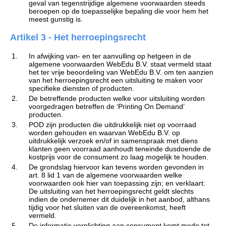
geval van tegenstrijdige algemene voorwaarden steeds
beroepen op de toepasselijke bepaling die voor hem het
meest gunstig is.
Artikel 3 - Het herroepingsrecht
1.
In afwijking van- en ter aanvulling op hetgeen in de
algemene voorwaarden WebEdu B.V. staat vermeld staat
het ter vrije beoordeling van WebEdu B.V. om ten aanzien
van het herroepingsrecht een uitsluiting te maken voor
specifieke diensten of producten.
2.
De betreffende producten welke voor uitsluiting worden
voorgedragen betreffen de ‘Printing On Demand’
producten.
3.
POD zijn producten die uitdrukkelijk niet op voorraad
worden gehouden en waarvan WebEdu B.V. op
uitdrukkelijk verzoek en/of in samenspraak met diens
klanten geen voorraad aanhoudt teneinde dusdoende de
kostprijs voor de consument zo laag mogelijk te houden.
4.
De grondslag hiervoor kan tevens worden gevonden in
art. 8 lid 1 van de algemene voorwaarden welke
voorwaarden ook hier van toepassing zijn; en verklaart:
De uitsluiting van het herroepingsrecht geldt slechts
indien de ondernemer dit duidelijk in het aanbod, althans
tijdig voor het sluiten van de overeenkomst, heeft
vermeld.
5.
De informatie verplichting aan consument komt mede tot