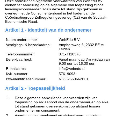
Deze aanvullende Algemene Voorwaarden van WebEdu BV
dienen ter aanvulling op de algemene van toepassing zijnde
leveringsvoorwaarden zoals deze tot stand zijn gekomen in
overleg met de Consumentenbond in het kader van de
Coördinatiegroep Zelfreguleringsoverleg (CZ) van de Sociaal-
Economische Raad.
Artikel 1 - Identiteit van de ondernemer
Naam ondernemer:
WebEdu B.V.
Vestigings- & bezoekadres:
Amphoraweg 6, 2332 EE te
Leiden
Telefoonnummer:
071-7110376
Bereikbaarheid:
Vanaf maandag t/m vrijdag van
9:00 uur tot 16:30 uur
E-mailadres:
info@webedu.nl
KvK-nummer:
57619093
Btw-identificatienummer:
NL852660662B01
Artikel 2 - Toepasselijkheid
1.
Deze algemene aanvullende voorwaarden zijn van
toepassing op elk aanbod van de ondernemer en op elke
tot stand gekomen overeenkomst op afstand tussen
ondernemer en consument.
2.
Voordat de overeenkomst op afstand wordt gesloten,