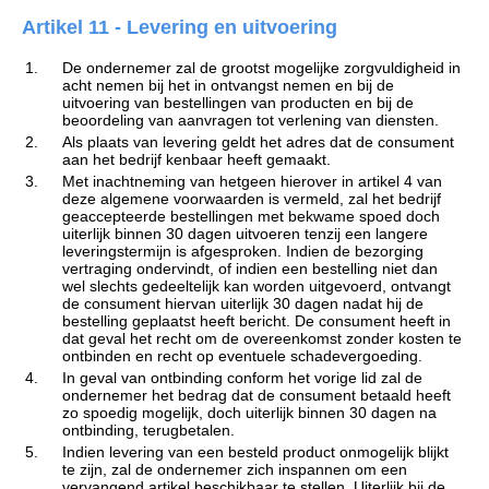
Artikel 11 - Levering en uitvoering
1.
De ondernemer zal de grootst mogelijke zorgvuldigheid in
acht nemen bij het in ontvangst nemen en bij de
uitvoering van bestellingen van producten en bij de
beoordeling van aanvragen tot verlening van diensten.
2.
Als plaats van levering geldt het adres dat de consument
aan het bedrijf kenbaar heeft gemaakt.
3.
Met inachtneming van hetgeen hierover in artikel 4 van
deze algemene voorwaarden is vermeld, zal het bedrijf
geaccepteerde bestellingen met bekwame spoed doch
uiterlijk binnen 30 dagen uitvoeren tenzij een langere
leveringstermijn is afgesproken. Indien de bezorging
vertraging ondervindt, of indien een bestelling niet dan
wel slechts gedeeltelijk kan worden uitgevoerd, ontvangt
de consument hiervan uiterlijk 30 dagen nadat hij de
bestelling geplaatst heeft bericht. De consument heeft in
dat geval het recht om de overeenkomst zonder kosten te
ontbinden en recht op eventuele schadevergoeding.
4.
In geval van ontbinding conform het vorige lid zal de
ondernemer het bedrag dat de consument betaald heeft
zo spoedig mogelijk, doch uiterlijk binnen 30 dagen na
ontbinding, terugbetalen.
5.
Indien levering van een besteld product onmogelijk blijkt
te zijn, zal de ondernemer zich inspannen om een
vervangend artikel beschikbaar te stellen. Uiterlijk bij de