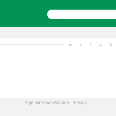
≪
<
3
4
5
≪
<
3
4
5
Algemene voorwaarden
Privacy