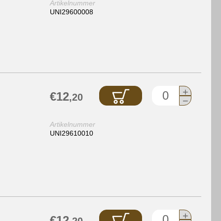
Artikelnummer
UNI29600008
+
€12
,20
−
Artikelnummer
UNI29610010
+
€12