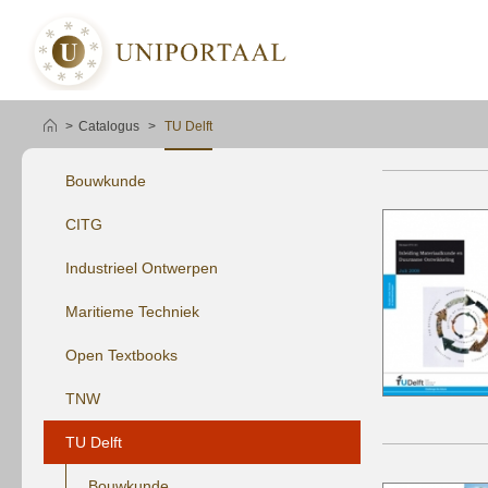
Catalogus
TU Delft
Bouwkunde
winkelmandje plaatsen
CITG
Industrieel Ontwerpen
Maritieme Techniek
Open Textbooks
TNW
TU Delft
Bouwkunde