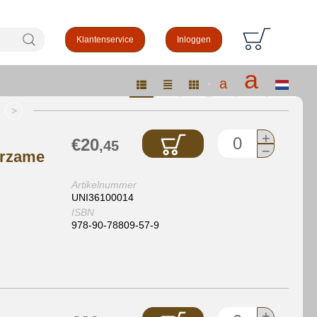
log
Zoeken
Klantenservice
Inloggen
Grote
a
Normale
a
Selecteer
taal
lettergrootte
letters
>
+
€20
,45
−
urzame
Artikelnummer
UNI36100014
ISBN
978-90-78809-57-9
+