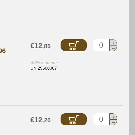
+
€12
,85
−
96
Artikelnummer
UNI29600007
+
€12
,20
−