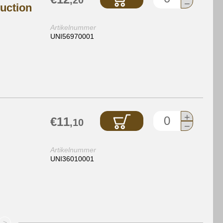
,20
−
uction
Artikelnummer
UNI56970001
+
€11
,10
−
Artikelnummer
UNI36010001
>