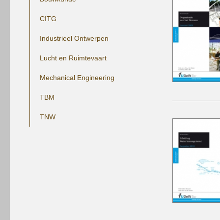
winkelmandje plaatsen
CITG
Industrieel Ontwerpen
Lucht en Ruimtevaart
Mechanical Engineering
TBM
TNW
winkelmandje plaatsen