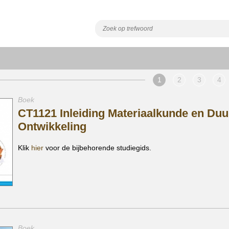
1
2
3
4
Boek
CT1121 Inleiding Materiaalkunde en Du
Ontwikkeling
Klik
hier
voor de bijbehorende studiegids.
Boek