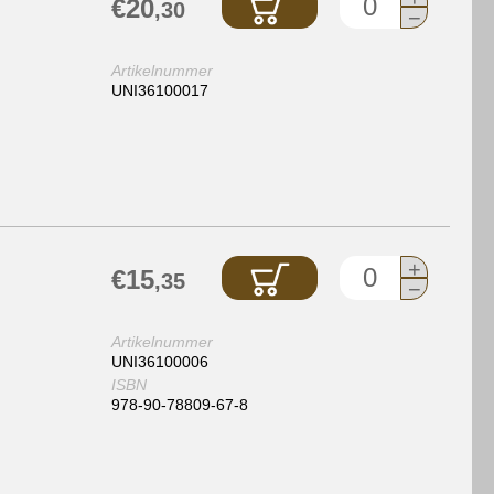
€20
,30
−
Artikelnummer
UNI36100017
+
€15
,35
−
Artikelnummer
UNI36100006
ISBN
978-90-78809-67-8