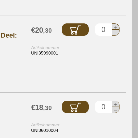
+
€20
,30
−
 Deel:
Artikelnummer
UNI35990001
+
€18
,30
−
Artikelnummer
UNI36010004