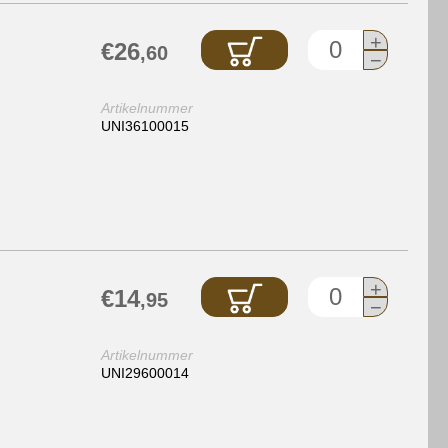
+
€26
,60
−
Artikelnummer
UNI36100015
+
€14
,95
−
Artikelnummer
UNI29600014