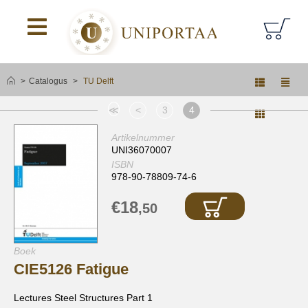
logoAltText
Catalogus
TU Delft
≪
<
3
4
Artikelnummer
UNI36070007
ISBN
978-90-78809-74-6
€18
,50
Boek
CIE5126 Fatigue
Lectures Steel Structures Part 1