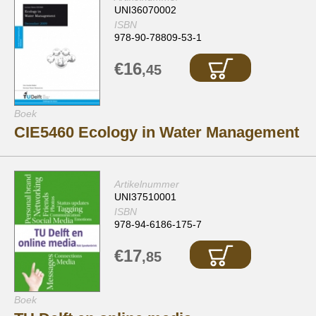
UNI36070002
ISBN
978-90-78809-53-1
€16
,45
Boek
CIE5460 Ecology in Water Management
Artikelnummer
UNI37510001
ISBN
978-94-6186-175-7
€17
,85
Boek