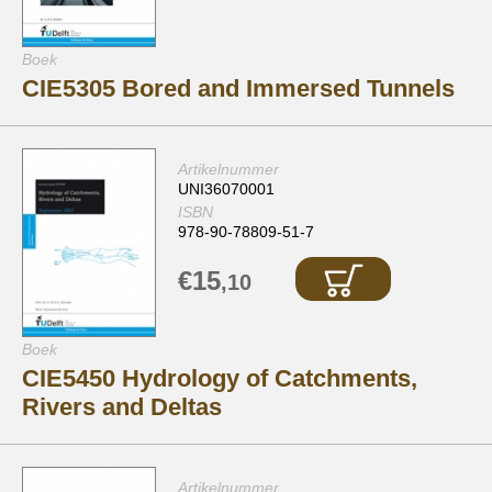
Boek
CIE5305 Bored and Immersed Tunnels
Artikelnummer
UNI36070001
ISBN
978-90-78809-51-7
€15
,10
Boek
CIE5450 Hydrology of Catchments,
Rivers and Deltas
Artikelnummer