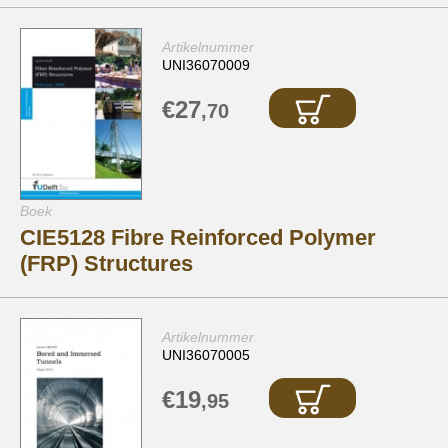
Artikelnummer
UNI36070009
€27
,70
Boek
CIE5128 Fibre Reinforced Polymer
(FRP) Structures
Artikelnummer
UNI36070005
€19
,95