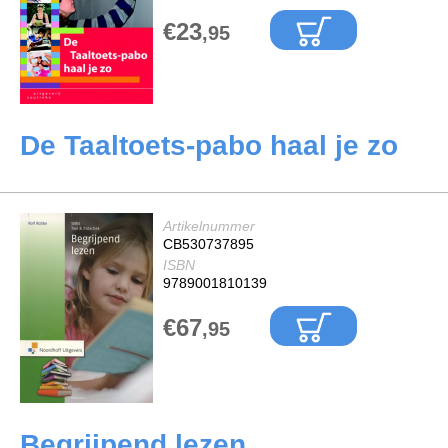
€23
,95
De Taaltoets-pabo haal je zo
Artikelnummer
CB530737895
ISBN
9789001810139
€67
,95
Begrijpend lezen