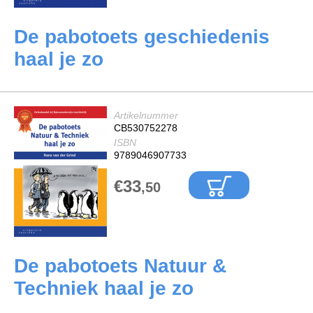
De pabotoets geschiedenis
haal je zo
Artikelnummer
CB530752278
ISBN
9789046907733
€33
,50
De pabotoets Natuur &
Techniek haal je zo