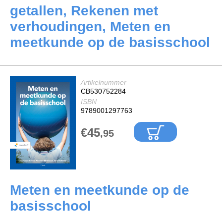
getallen, Rekenen met
verhoudingen, Meten en
meetkunde op de basisschool
Artikelnummer
CB530752284
ISBN
9789001297763
€45
,95
Meten en meetkunde op de
basisschool