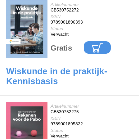
Artikelnummer
CB530752272
ISBN
9789001896393
Status
Verwacht
Gratis
Wiskunde in de praktijk-
Kennisbasis
Artikelnummer
CB530752275
ISBN
9789001895822
Status
Verwacht