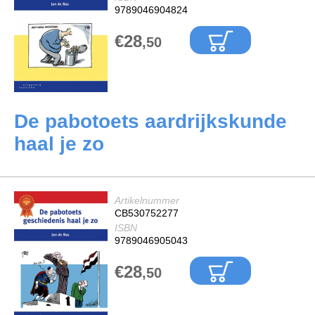
9789046904824
€28
,50
De pabotoets aardrijkskunde
haal je zo
Artikelnummer
CB530752277
ISBN
9789046905043
€28
,50