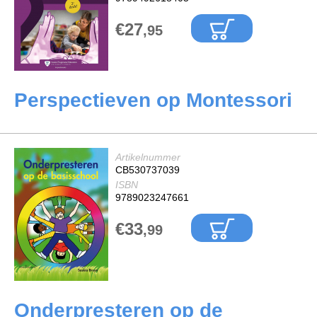
€27
,95
Perspectieven op Montessori
Artikelnummer
CB530737039
ISBN
9789023247661
€33
,99
Onderpresteren op de