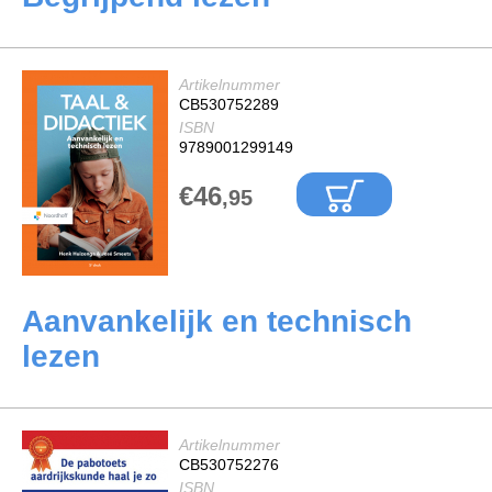
Artikelnummer
CB530752289
ISBN
9789001299149
€46
,95
Aanvankelijk en technisch
lezen
Artikelnummer
CB530752276
ISBN