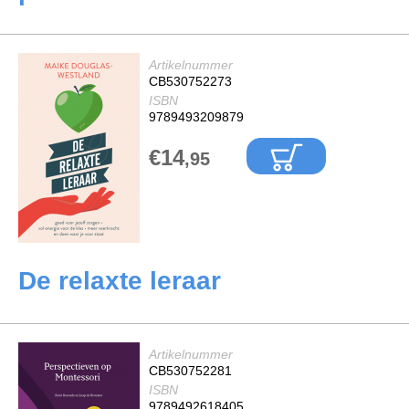
Artikelnummer
CB530752273
ISBN
9789493209879
€14
,95
De relaxte leraar
Artikelnummer
CB530752281
ISBN
9789492618405