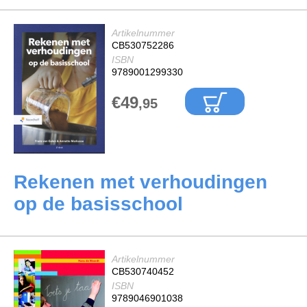
Artikelnummer
CB530752286
ISBN
9789001299330
€49
,95
Rekenen met verhoudingen
op de basisschool
Artikelnummer
CB530740452
ISBN
9789046901038