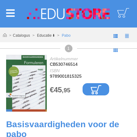
logoAltText
Catalogus
Educatie ⬇️
Pabo
1
Artikelnummer
CB530746514
ISBN
9789001815325
€45
,95
Basisvaardigheden voor de
pabo