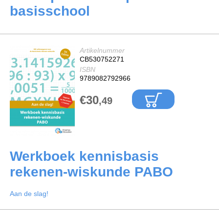
basisschool
Artikelnummer
CB530752271
ISBN
9789082792966
€30
,49
Werkboek kennisbasis
rekenen-wiskunde PABO
Aan de slag!