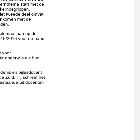
 kernthema start met de
 kernbegrippen.
 Het tweede deel omvat
reenkomen met de
rden.
helemaal aan op de
2015/2016 voor de pabo
t voor
ir onderwijs die hun
denis en bijlesdocent
e Zuid. Hij schreef het
estaande uit docenten