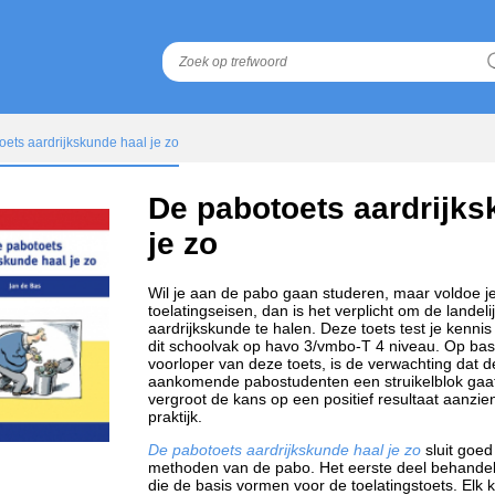
ets aardrijkskunde haal je zo
De pabotoets aardrijks
je zo
Wil je aan de pabo gaan studeren, maar voldoe je
toelatingseisen, dan is het verplicht om de landeli
aardrijkskunde te halen. Deze toets test je kenn
dit schoolvak op havo 3/vmbo-T 4 niveau. Op bas
voorloper van deze toets, is de verwachting dat d
aankomende pabostudenten een struikelblok gaat
vergroot de kans op een positief resultaat aanzienli
praktijk.
De pabotoets aardrijkskunde haal je zo
sluit goe
methoden van de pabo. Het eerste deel behandel
die de basis vormen voor de toelatingstoets. Elk