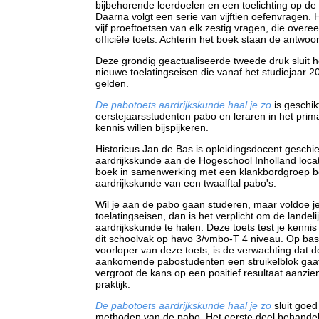
bijbehorende leerdoelen en een toelichting op de
Daarna volgt een serie van vijftien oefenvragen.
vijf proeftoetsen van elk zestig vragen, die ove
officiële toets. Achterin het boek staan de antwoo
Deze grondig geactualiseerde tweede druk sluit 
nieuwe toelatingseisen die vanaf het studiejaar 
gelden.
De pabotoets aardrijkskunde haal je zo
is geschik
eerstejaarsstudenten pabo en leraren in het prima
kennis willen bijspijkeren.
Historicus Jan de Bas is opleidingsdocent geschie
aardrijkskunde aan de Hogeschool Inholland locati
boek in samenwerking met een klankbordgroep b
aardrijkskunde van een twaalftal pabo's.
Wil je aan de pabo gaan studeren, maar voldoe je
toelatingseisen, dan is het verplicht om de landeli
aardrijkskunde te halen. Deze toets test je kenn
dit schoolvak op havo 3/vmbo-T 4 niveau. Op bas
voorloper van deze toets, is de verwachting dat d
aankomende pabostudenten een struikelblok gaat
vergroot de kans op een positief resultaat aanzienli
praktijk.
De pabotoets aardrijkskunde haal je zo
sluit goe
methoden van de pabo. Het eerste deel behandel