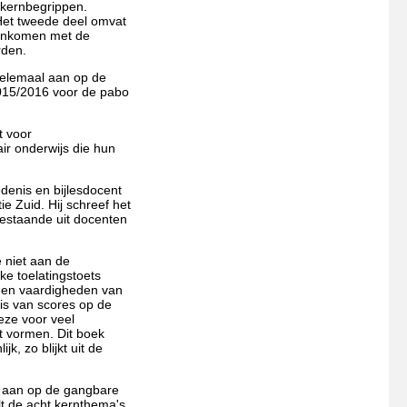
 kernbegrippen.
 Het tweede deel omvat
reenkomen met de
rden.
helemaal aan op de
2015/2016 voor de pabo
t voor
ir onderwijs die hun
denis en bijlesdocent
e Zuid. Hij schreef het
estaande uit docenten
 niet aan de
jke toelatingstoets
is en vaardigheden van
is van scores op de
eze voor veel
 vormen. Dit boek
jk, zo blijkt uit de
d aan op de gangbare
t de acht kernthema's