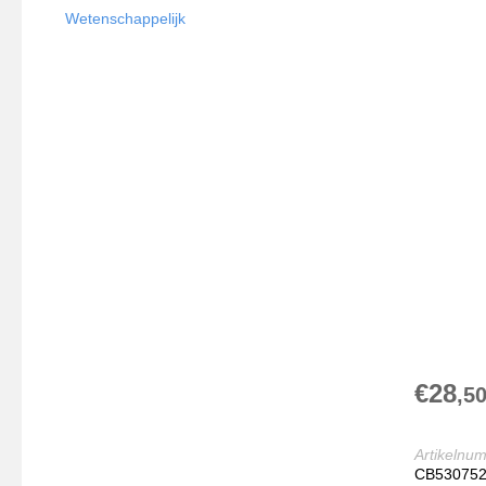
Wetenschappelijk
€28
,5
Artikelnu
CB53075