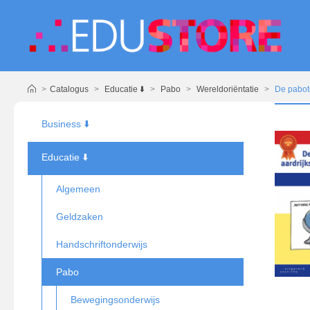
Catalogus
Educatie ⬇️
Pabo
Wereldoriëntatie
De paboto
Business ⬇️
Educatie ⬇️
Algemeen
Geldzaken
Handschriftonderwijs
Pabo
Bewegingsonderwijs