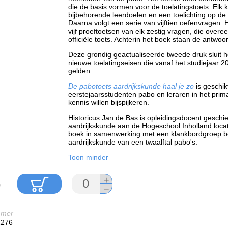
die de basis vormen voor de toelatingstoets. Elk
bijbehorende leerdoelen en een toelichting op de
Daarna volgt een serie van vijftien oefenvragen.
vijf proeftoetsen van elk zestig vragen, die ove
officiële toets. Achterin het boek staan de antwoo
Deze grondig geactualiseerde tweede druk sluit 
nieuwe toelatingseisen die vanaf het studiejaar 
gelden.
De pabotoets aardrijkskunde haal je zo
is geschik
eerstejaarsstudenten pabo en leraren in het prima
kennis willen bijspijkeren.
Historicus Jan de Bas is opleidingsdocent geschie
aardrijkskunde aan de Hogeschool Inholland locati
boek in samenwerking met een klankbordgroep b
aardrijkskunde van een twaalftal pabo's.
Toon minder
+
0
−
mmer
2276