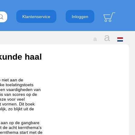
log
Klantenservice
Inloggen
Zoeken
Grote
a
Normale
a
Selecteer
taal
lettergrootte
letters
kunde haal
 niet aan de
jke toelatingstoets
is en vaardigheden van
is van scores op de
eze voor veel
 vormen. Dit boek
jk, zo blijkt uit de
d aan op de gangbare
t de acht kernthema's
 kernthema start met de